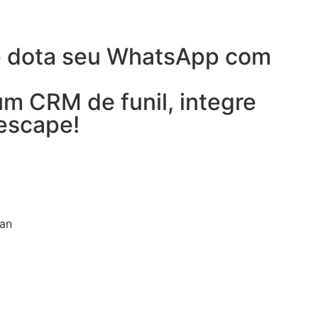
 e dota seu WhatsApp com
m CRM de funil, integre
escape!
an