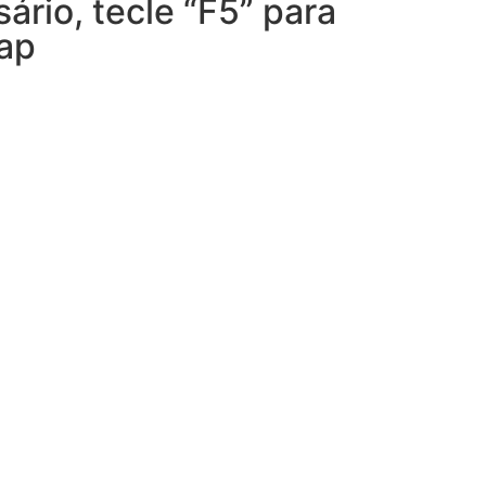
ário, tecle “F5” para
Zap