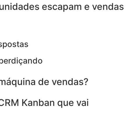
rtunidades escapam e vendas
spostas
sperdiçando
 máquina de vendas?
 CRM Kanban que vai