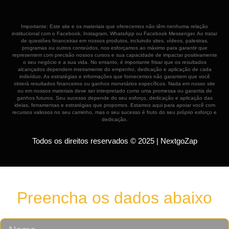
Importante: Este site e os materiais que oferecemos não têm nenhuma relação
institucional com o Facebook, Instagram, WhatsApp ou Facebook Messenger. Ao tratar
de questões financeiras em nossos produtos, incluindo sites, vídeos, palestras,
programas ou outros conteúdos, nos esforçamos ao máximo para garantir que
representem com precisão nossos cursos e sua capacidade de impactar positivamente
o seu negócio e a sua vida. No entanto, é importante frisar que os resultados
alcançados dependem inteiramente do empenho, dedicação e aplicação de cada
indivíduo. As estratégias e informações que fornecemos não garantem que você
obterá resultados financeiros ou ganhos monetários específicos. Nada em nosso site
ou em nossos materiais deve ser interpretado como uma promessa ou garantia de
ganhos futuros. Seu sucesso depende do seu esforço, dedicação e aplicação das
ideias, ferramentas e estratégias que propomos. Estamos aqui para apoiar você com
recursos valiosos no seu caminho, mas o seu sucesso é fruto do seu próprio esforço e
dedicação.
Todos os direitos reservados © 2025 | NextgoZap
Preencha os dados abaixo