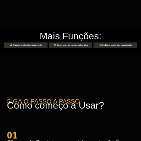
Mais Funções:
SIGA O PASSO A PASSO
Como começo a Usar?
01