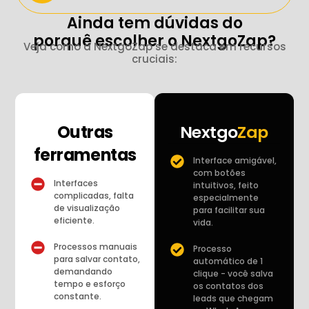
Ainda tem dúvidas do
porquê escolher o NextgoZap?
Veja como a NextgoZap se destaca em recursos
cruciais:
Outras
Nextgo
Zap
ferramentas
Interface amigável,
com botões
Interfaces
intuitivos, feito
complicadas, falta
especialmente
de visualização
para facilitar sua
eficiente.
vida.
Processos manuais
Processo
para salvar contato,
automático de 1
demandando
clique - você salva
tempo e esforço
os contatos dos
constante.
leads que chegam