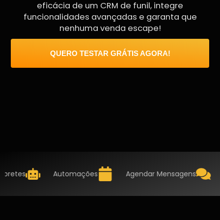
eficácia de um CRM de funil, integre
funcionalidades avançadas e garanta que
nenhuma venda escape!
QUERO TESTAR GRÁTIS AGORA!
etes
Automações
Agendar Mensagens
Re