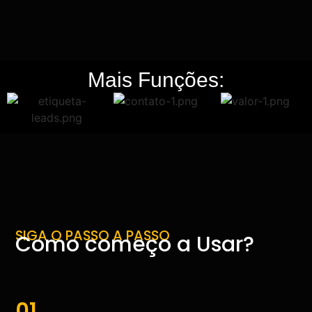
Mais Funções:
SIGA O PASSO A PASSO
Como começo a Usar?
01